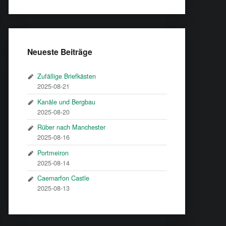
Neueste Beiträge
Zufällige Briefkästen
2025-08-21
Kanäle und Bergbau
2025-08-20
Rüber nach Manchester
2025-08-16
Portmeiron
2025-08-14
Caernarfon Castle
2025-08-13