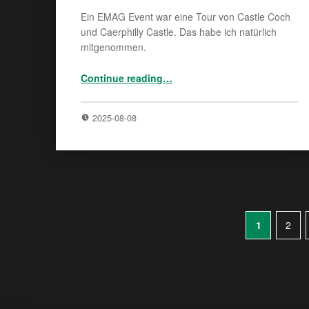
Ein EMAG Event war eine Tour von Castle Coch
und Caerphilly Castle. Das habe ich natürlich
mitgenommen.
“Castle Tour im Süden”
Continue reading
…
2025-08-08
1
2