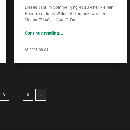
Dieses Jahr im Sommer ging es zu einer kleinen
Rundreise durch Wales. Ankerpunkt ware der
Mensa EMAG in Cardiff. Da…
“Ankunft in Cardiff”
Continue reading
…
2025-08-04
3
…
9
»
Next page