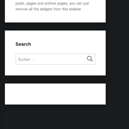
posts, pages and archive pages, you can just
remove all the widgets from this sidebar.
Search
Suchen nach: