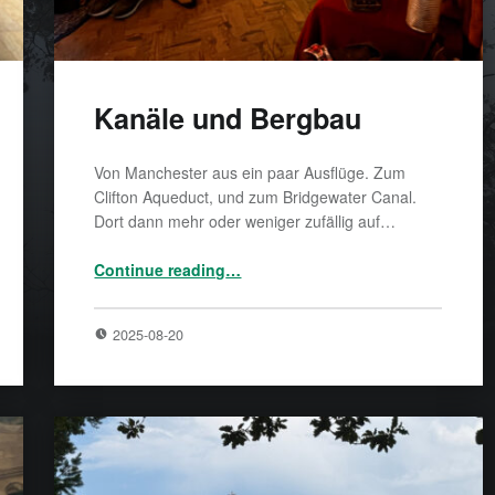
Kanäle und Bergbau
Von Manchester aus ein paar Ausflüge. Zum
Clifton Aqueduct, und zum Bridgewater Canal.
Dort dann mehr oder weniger zufällig auf…
“Kanäle und Bergbau”
Continue reading
…
2025-08-20