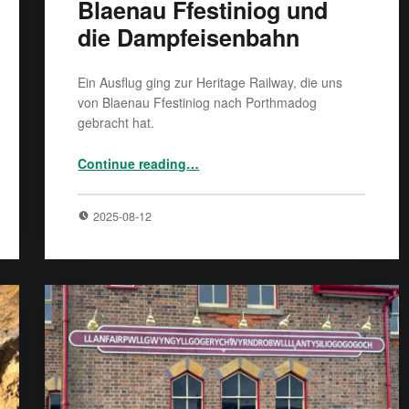
Blaenau Ffestiniog und
die Dampfeisenbahn
Ein Ausflug ging zur Heritage Railway, die uns
von Blaenau Ffestiniog nach Porthmadog
gebracht hat.
“Blaenau Ffestiniog und die Dampfeisenbahn”
Continue reading
…
2025-08-12