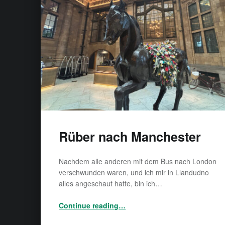
Rüber nach Manchester
Nachdem alle anderen mit dem Bus nach London
verschwunden waren, und ich mir in Llandudno
alles angeschaut hatte, bin ich…
“Rüber nach Manchester”
Continue reading
…