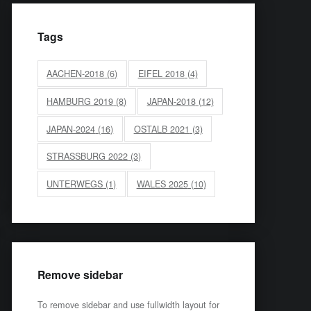
Tags
AACHEN-2018
(6)
EIFEL 2018
(4)
HAMBURG 2019
(8)
JAPAN-2018
(12)
JAPAN-2024
(16)
OSTALB 2021
(3)
STRASSBURG 2022
(3)
UNTERWEGS
(1)
WALES 2025
(10)
Remove sidebar
To remove sidebar and use fullwidth layout for