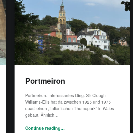
Portmeiron
Portmeiron. Interessantes Ding. Sir Clough
Williams-Ellis hat da zwischen 1925 und 1975
quasi einen „italienischen Themepark“ in Wales
gebaut. Ähnlich…
“Portmeiron”
Continue reading
…