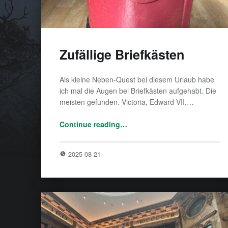
Zufällige Briefkästen
Als kleine Neben-Quest bei diesem Urlaub habe
ich mal die Augen bei Briefkästen aufgehabt. Die
meisten gefunden. Victoria, Edward VII,…
“Zufällige Briefkästen”
Continue reading
…
2025-08-21