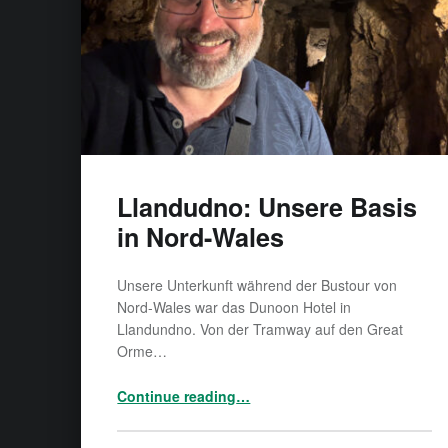
Llandudno: Unsere Basis
in Nord-Wales
Unsere Unterkunft während der Bustour von
Nord-Wales war das Dunoon Hotel in
Llandundno. Von der Tramway auf den Great
Orme…
“Llandudno: Unsere Basis in Nord-Wales”
Continue reading
…